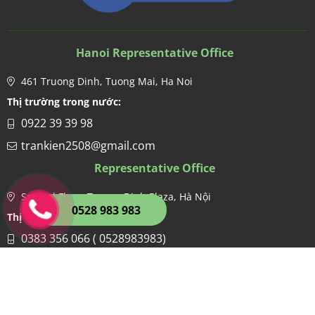
Hanoi Representative Office
461 Truong Dinh, Tuong Mai, Ha Noi
Thị trường trong nước:
0922 39 39 98
trankien2508@gmail.com
Representative Office
Second Floor, Truong Dinh Plaza, Hà Nội
0528 983 983
Thị trường nước ngoài:
0383 356 066 ( 0528983983)
hien.kdgco@gmail.com
Factory
Lo 1, CN8, Cum CN Ngoc Hoi, Thanh Tri, Ha Noi