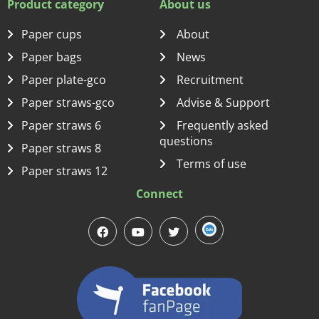
Product category
About us
Paper cups
About
Paper bags
News
Paper plate-gco
Recruitment
Paper straws-gco
Advise & Support
Paper straws 6
Frequently asked
questions
Paper straws 8
Terms of use
Paper straws 12
Connect