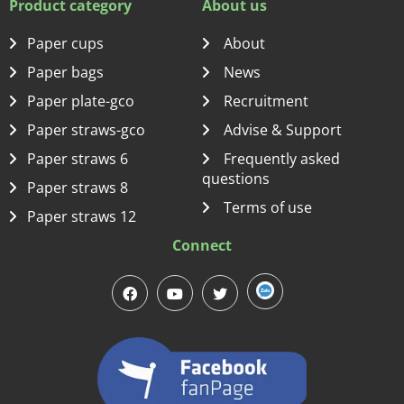
Product category
About us
Paper cups
About
Paper bags
News
Paper plate-gco
Recruitment
Paper straws-gco
Advise & Support
Paper straws 6
Frequently asked
questions
Paper straws 8
Terms of use
Paper straws 12
Connect