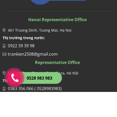
Hanoi Representative Office
461 Truong Dinh, Tuong Mai, Ha Noi
Thị trường trong nước:
0922 39 39 98
trankien2508@gmail.com
Representative Office
Second Floor, Truong Dinh Plaza, Hà Nội
0528 983 983
Thị trường nước ngoài:
0383 356 066 ( 0528983983)
hien.kdgco@gmail.com
Factory
Lo 1, CN8, Cum CN Ngoc Hoi, Thanh Tri, Ha Noi