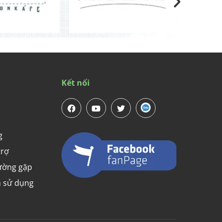
Kết nối
g
trợ
ường gặp
 sử dụng