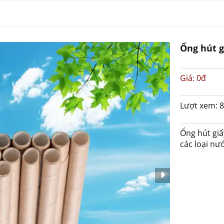
Ống hút gi
Giá:
0đ
Lượt xem: 
Ống hút giấ
các loại n