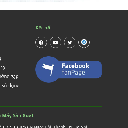
Kết nối
g
trợ
ường gặp
 sử dụng
 Máy Sản Xuất
ô 1, CN8, Cụm CN Ngọc Hồi, Thanh Trì, Hà Nội